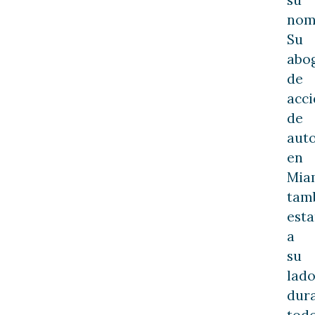
nom
Su
abo
de
acci
de
aut
en
Mia
tam
esta
a
su
lad
dur
tod