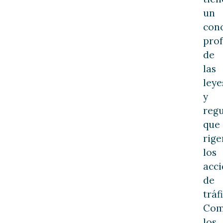
un
con
pro
de
las
leye
y
regu
que
rige
los
acci
de
tráf
Com
los