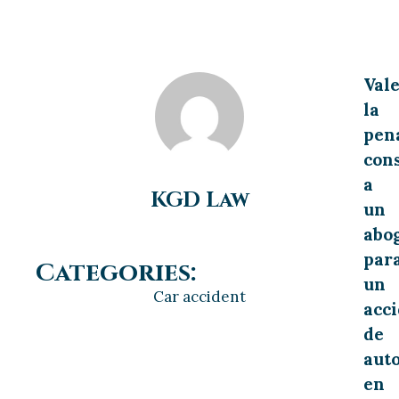
Val
la
pen
con
a
KGD Law
un
abo
par
Categories:
un
Car accident
acc
de
aut
en