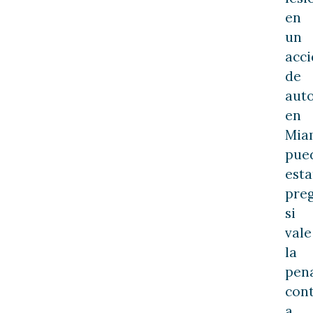
en
un
acc
de
aut
en
Mia
pue
esta
pre
si
vale
la
pen
cont
a