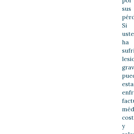
por
sus
pérd
Si
ust
ha
sufr
lesi
grav
pue
esta
enf
fact
méd
cost
y