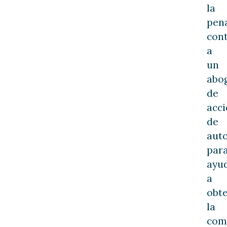
la
pen
cont
a
un
abo
de
acci
de
aut
par
ayu
a
obt
la
com