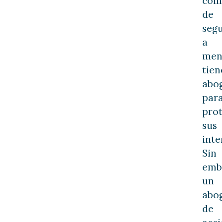
com
de
seg
a
men
tien
abo
par
pro
sus
inte
Sin
emb
un
abo
de