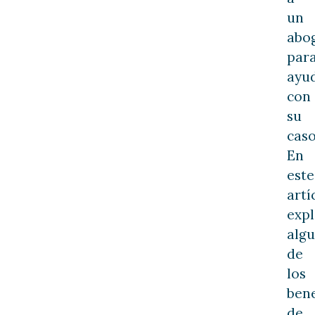
un
abo
par
ayu
con
su
caso
En
este
artí
exp
alg
de
los
bene
de