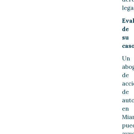
lega
Eva
de
su
cas
Un
abo
de
acci
de
aut
en
Mia
pue
ayu