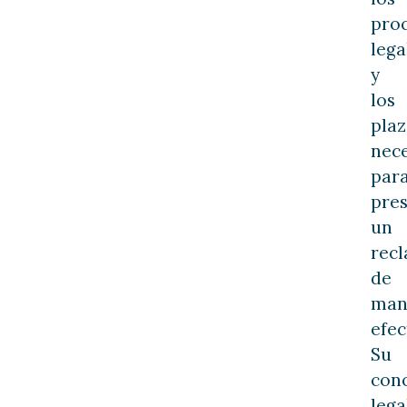
pro
lega
y
los
plaz
nece
par
pre
un
rec
de
man
efec
Su
con
lega