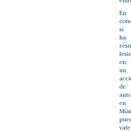
emo
En
conc
si
ha
resu
les
en
un
acc
de
aut
en
Mia
pue
vale