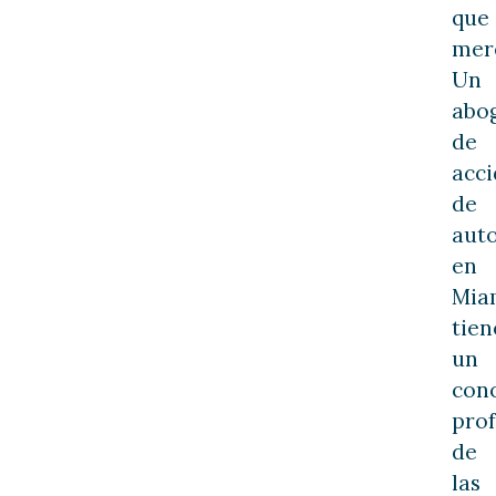
que
mer
Un
abo
de
acci
de
aut
en
Mia
tien
un
con
pro
de
las