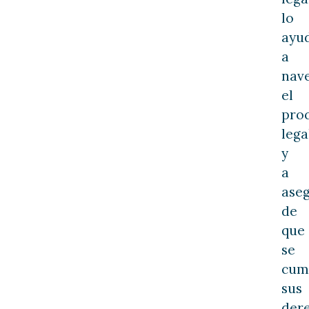
lo
ayu
a
nav
el
pro
lega
y
a
ase
de
que
se
cum
sus
der