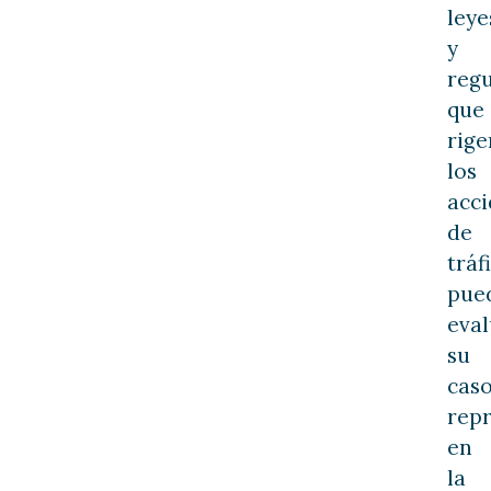
leye
y
regu
que
rige
los
acci
de
tráf
pue
eval
su
caso
repr
en
la