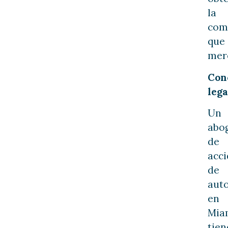
la
com
que
mer
Con
lega
Un
abo
de
acci
de
aut
en
Mia
tien