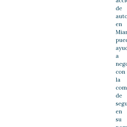
acci
de
aut
en
Mia
pue
ayu
a
neg
con
la
com
de
seg
en
su