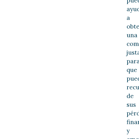
pue
ayu
a
obt
una
com
just
par
que
pue
rec
de
sus
pér
fina
y