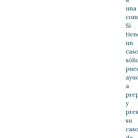
una
com
Si
tien
un
cas
sóli
pue
ayu
a
pre
y
pre
su
cas
de