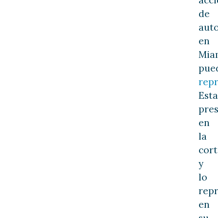
de
aut
en
Mia
pue
repr
Esta
pre
en
la
cort
y
lo
rep
en
su