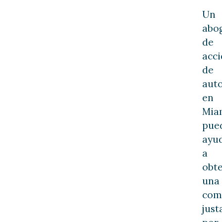
Un
abo
de
acci
de
aut
en
Mia
pue
ayu
a
obt
una
com
just