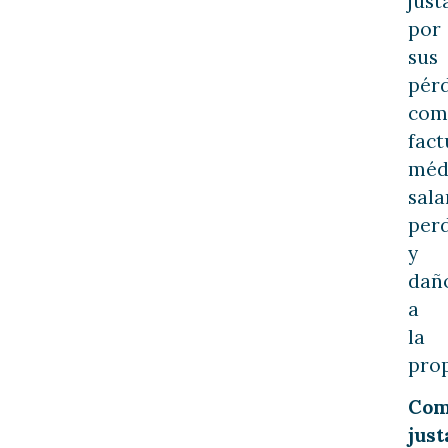
just
por
sus
pérd
com
fact
méd
sala
per
y
dañ
a
la
pro
Com
just