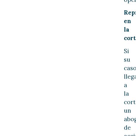
Rep
en
la
cort
Si
su
cas
lleg
a
la
cort
un
abo
de
acci