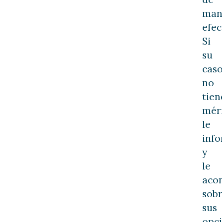
man
efec
Si
su
cas
no
tien
méri
le
inf
y
le
aco
sob
sus
opci