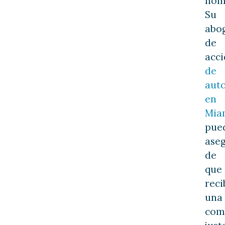
nom
Su
abo
de
acci
de
aut
en
Mia
pue
ase
de
que
reci
una
com