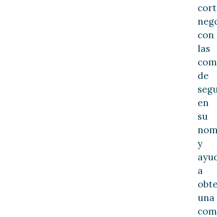
cort
neg
con
las
com
de
seg
en
su
nom
y
ayu
a
obt
una
com