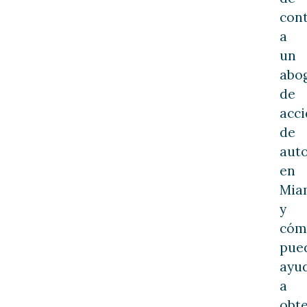
cont
a
un
abo
de
acci
de
aut
en
Mia
y
cóm
pue
ayu
a
obt