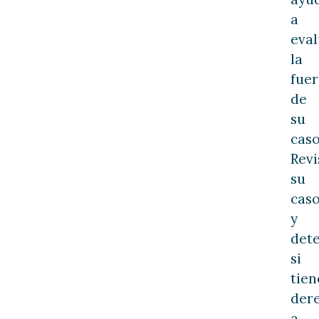
a
eval
la
fuer
de
su
caso
Revi
su
cas
y
det
si
tien
der
a