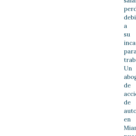
sala
per
deb
a
su
inc
par
trab
Un
abo
de
acci
de
aut
en
Mia