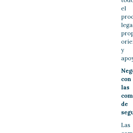
el
pro
lega
pro
orie
y
apo
Neg
con
las
com
de
seg
Las