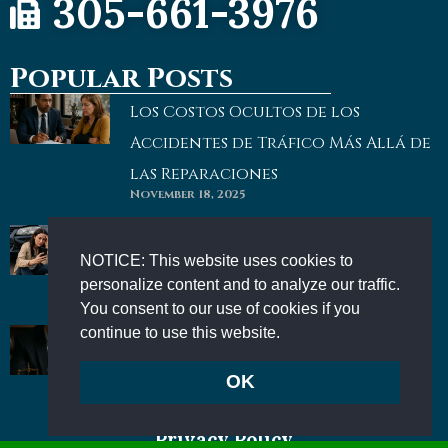
305-661-3976
Popular Posts
Los Costos Ocultos de los
Accidentes de Tráfico Más Allá de
las Reparaciones
November 18, 2025
Cómo proteger la evidencia
NOTICE: This website uses cookies to
después de un accidente
personalize content and to analyze our traffic.
November 18, 2025
You consent to our use of cookies if you
continue to use this website.
Por Qué No Debes Retrasar la
Contratación de un Abogado de
OK
November 18, 2025
Privacy Policy
Kirshner, Groff & Diaz. All rights reserved © 2026 | Powered by