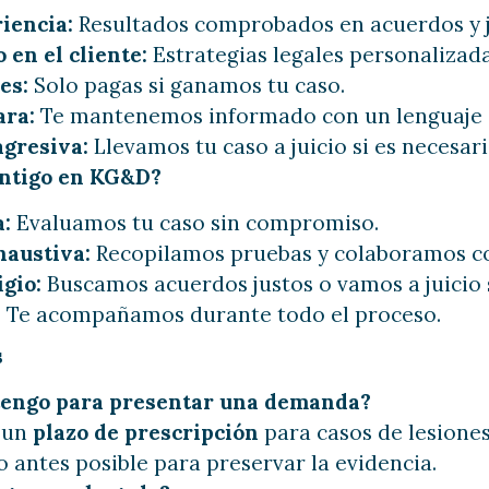
iencia:
Resultados comprobados en acuerdos y j
en el cliente:
Estrategias legales personalizada
es:
Solo pagas si ganamos tu caso.
ara:
Te mantenemos informado con un lenguaje s
gresiva:
Llevamos tu caso a juicio si es necesari
ntigo en KG&D?
a:
Evaluamos tu caso sin compromiso.
haustiva:
Recopilamos pruebas y colaboramos co
igio:
Buscamos acuerdos justos o vamos a juicio s
:
Te acompañamos durante todo el proceso.
s
tengo para presentar una demanda?
e un
plazo de prescripción
para casos de lesiones
 antes posible para preservar la evidencia.