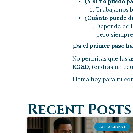
¿Y si no puedo p
Trabajamos 
¿Cuánto puede d
Depende de la
pero siempre 
¡Da el primer paso ha
No permitas que las 
KG&D
, tendrás un e
Llama hoy para tu con
Recent Posts
CAR ACCIDENT