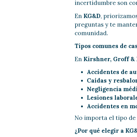
incertidumbre son com
En
KG&D
, priorizamo
preguntas y te manten
comunidad.
Tipos comunes de ca
En
Kirshner, Groff &
Accidentes de au
Caídas y resbalo
Negligencia médi
Lesiones laboral
Accidentes en mot
No importa el tipo de
¿Por qué elegir a KG