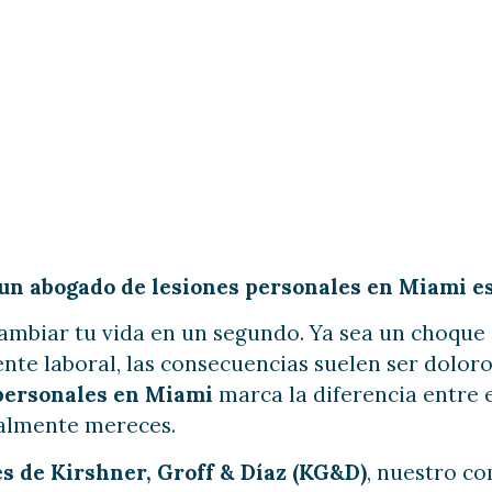
abogado de lesio
 Miami es clave?
 un abogado de lesiones personales en Miami e
mbiar tu vida en un segundo. Ya sea un choque 
ente laboral, las consecuencias suelen ser doloro
personales en Miami
marca la diferencia entre e
almente mereces.
es de Kirshner, Groff & Díaz (KG&D)
, nuestro c