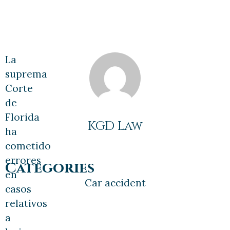
casos de lesiones en 2025
La
suprema
Corte
de
Florida
KGD Law
ha
cometido
errores
Categories
en
Car accident
casos
relativos
a