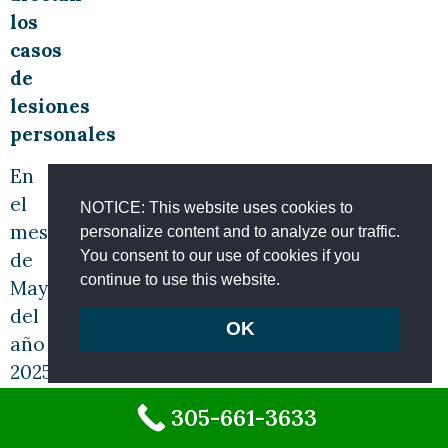
los
casos
de
lesiones
personales
En
el
NOTICE: This website uses cookies to
mes
personalize content and to analyze our traffic.
You consent to our use of cookies if you
de
continue to use this website.
Mayo
del
OK
año
2025,
se
305-661-3633
fallaron